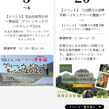
日
〜6
【イベント】「1日限りの旧豊
平峡ハイキングコース復活ツア
【イベント】定山渓自然の村
ー」
×秀岳荘 グリーンウッドワ
【イベント】「1日限りの旧豊平峡
ークキャンプ2026
ハイキングコース復活ツアー」
大人の方向けの グリーンウッドワ
ークを行う1泊2日のワークショップ
開催時間：9：00～12：00
キャンプです
紅葉がはじまる初秋に1日限りの
開催時間：13：00～翌14：00
特別な自然観察ツアーを実施しま
す。 過去にハイキングコースと
して整備されていた旧豊平…
イベント一覧を見る