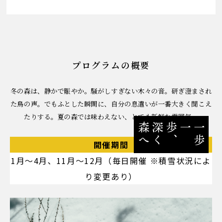
プログラムの概要
冬の森は、静かで賑やか。騒がしすぎない木々の音。研ぎ澄まされ
た鳥の声。でもふとした瞬間に、自分の息遣いが一番大きく聞こえ
たりする。夏の森では味わえない、とても新鮮な雰囲気。
へ
一
歩
一歩
、
深
く
森
開催期間
1月〜4月、11月〜12月（毎日開催 ※積雪状況によ
り変更あり）