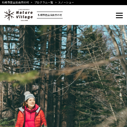
札幌市定山渓自然の村
>
プログラム一覧
>
スノーシュー
札幌市定山渓自然の村
メニュー