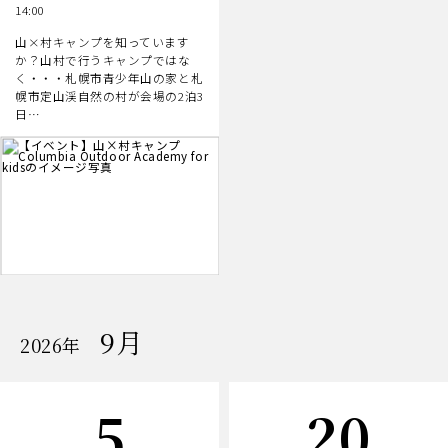
14:00
山×村キャンプを知っています
か？山村で行うキャンプではな
く・・・札幌市青少年山の家と札
幌市定山渓自然の村が会場の2泊3
日…
9月
開
2026年
催
の
イ
ベ
日
日
5
20
ン
ト