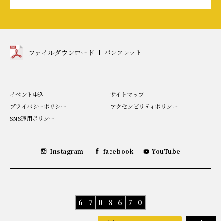
ファイルダウンロード
パンフレット
の
見
出
し
イベント申込
サイトマップ
プライバシーポリシー
アクセシビリティポリシー
SNS運用ポリシー
を
を
を
Instagram
facebook
YouTube
見
見
見
る
る
る
ア
6
7
0
8
6
7
0
ク
セ