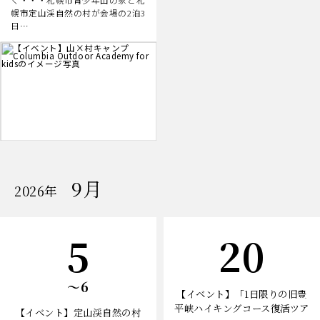
幌市定山渓自然の村が会場の2泊3
日…
9月
開
2026年
催
の
イ
ベ
日
日
5
20
ン
ト
日
〜6
【イベント】「1日限りの旧豊
平峡ハイキングコース復活ツア
【イベント】定山渓自然の村