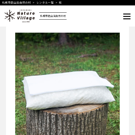
札幌市定山渓自然の村
>
レンタル一覧
>
枕
札幌市定山渓自然の村
メニュー