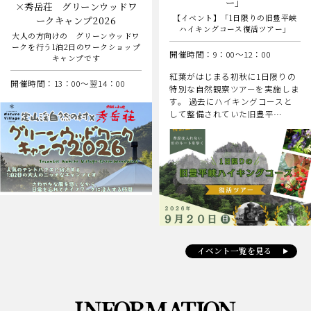
ー」
×秀岳荘 グリーンウッドワ
【イベント】「1日限りの旧豊平峡
ークキャンプ2026
ハイキングコース復活ツアー」
大人の方向けの グリーンウッドワ
ークを行う1泊2日のワークショップ
開催時間：9：00～12：00
キャンプです
紅葉がはじまる初秋に1日限りの
開催時間：13：00～翌14：00
特別な自然観察ツアーを実施しま
す。 過去にハイキングコースと
して整備されていた旧豊平…
イベント一覧を見る