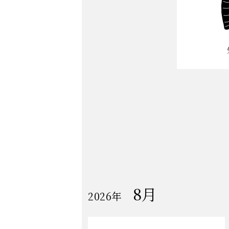
8月
開
2026年
催
の
イ
ベ