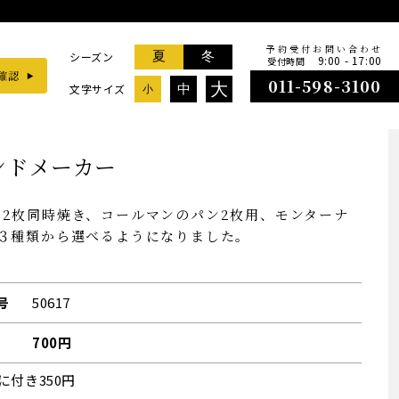
予約受付お問い合わせ
夏
冬
シーズン
9:00 - 17:00
受付時間
011-598-3100
大
文字サイズ
中
小
ンドメーカー
の2枚同時焼き、コールマンのパン2枚用、モンターナ
の３種類から選べるようになりました。
号
50617
700円
に付き350円