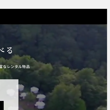
日
べる
富なレンタル物品
せ