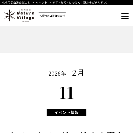
札幌市定山渓自然の村
>
イベント
>
きて・みて・はっけん！野あそびチルドレン
札幌市定山渓自然の村
メニュー
2月
2026年
日
11
イベント情報