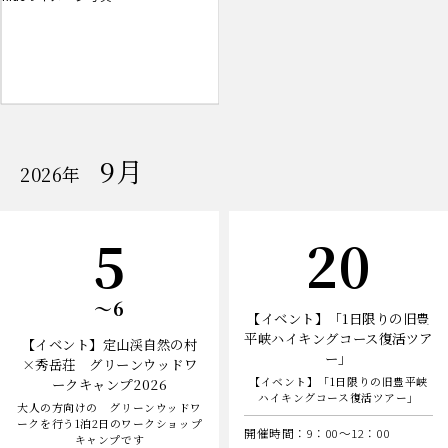
9月
開
2026年
催
の
イ
ベ
日
日
5
20
ン
ト
日
〜6
【イベント】「1日限りの旧豊
平峡ハイキングコース復活ツア
【イベント】定山渓自然の村
ー」
×秀岳荘 グリーンウッドワ
【イベント】「1日限りの旧豊平峡
ークキャンプ2026
ハイキングコース復活ツアー」
大人の方向けの グリーンウッドワ
ークを行う1泊2日のワークショップ
開催時間：9：00～12：00
キャンプです