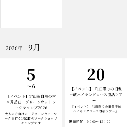
9月
開
2026年
催
の
イ
ベ
日
日
5
20
ン
ト
日
〜6
【イベント】「1日限りの旧豊
平峡ハイキングコース復活ツア
【イベント】定山渓自然の村
ー」
×秀岳荘 グリーンウッドワ
【イベント】「1日限りの旧豊平峡
ークキャンプ2026
ハイキングコース復活ツアー」
大人の方向けの グリーンウッドワ
ークを行う1泊2日のワークショップ
開催時間：9：00～12：00
キャンプです