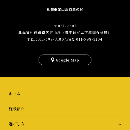
札幌市定山渓自然の村
〒061-2301
北海道札幌市南区定山渓（豊平峡ダム下流国有林野）
TEL:011-598-3100/FAX:011-598-3104
を
見
Google Map
る
ホーム
施設紹介
過ごし方