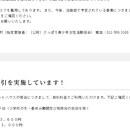
スクを着用しております。 また、今後、当施設で予定されている事業につきま
ge.jp/）をご確認ください。
お願いいたします。
指定管理者：（公財）さっぽろ青少年女性活動協会） 電話：011-598-3100
割引を実施しています！
テントハウスの宿泊につきまして、割引料金でご利用いただけます。下記ご確認く
日の平日（小学校の冬・春休み期間及び祝祭日の前日を除く
３，６００円
３，０００円