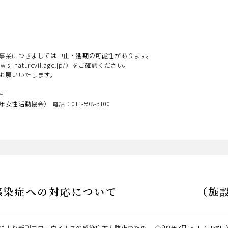
事業につきましては中止・延期の可能性があります。
sj-naturevillage.jp/）をご確認ください。
お願いいたします。
村
活動協会） 電話：011-598-3100
ス感染症への対応について （施設提
により新型コロナウイルスの感染症拡大防止のため、 令和2年3月15日（日曜