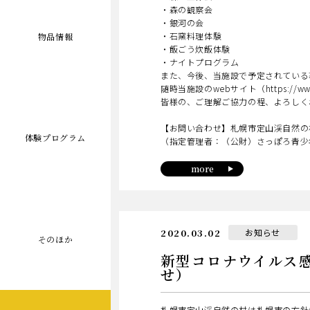
・森の観察会
・銀河の会
・石窯料理体験
物品情報
・飯ごう炊飯体験
・ナイトプログラム
また、今後、当施設で予定されている
随時当施設のwebサイト（https://www.
皆様の、ご理解ご協力の程、よろしく
【お問い合わせ】札幌市定山渓自然の
体験プログラム
（指定管理者：（公財）さっぽろ青少年女性
more
日
カ
2020.03.02
お知らせ
そのほか
テ
ゴ
新型コロナウイル
リ
ー
せ）
札幌市定山渓自然の村は札幌市の方針