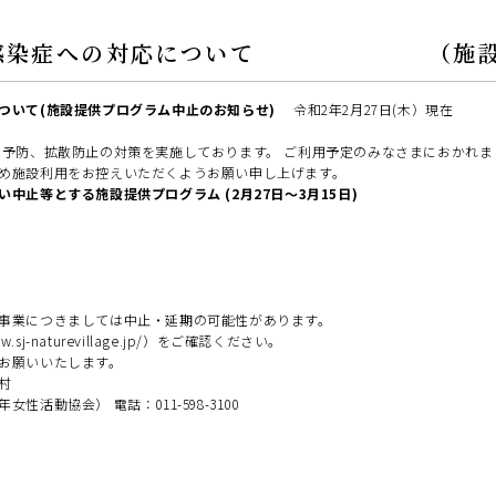
ス感染症への対応について （施設提供
ついて(施設提供プログラム中止のお知らせ)
令和2年2月27日(木）現在
染予防、拡散防止の対策を実施しております。 ご利用予定のみなさまにおかれま
め施設利用をお控えいただくようお願い申し上げます。
中止等とする施設提供プログラム (2月27日～3月15日)
事業につきましては中止・延期の可能性があります。
sj-naturevillage.jp/）をご確認ください。
お願いいたします。
村
活動協会） 電話：011-598-3100