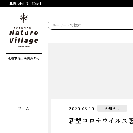
札幌市定山渓自然の村
札幌市定山渓自然の村
札幌市定山渓自然の村
日
ホーム
カ
2020.03.19
お知らせ
テ
ゴ
新型コロナウイル
リ
ー