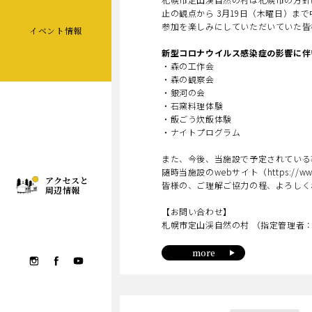
止の観点から 3月19日（木曜日）ま
参加を楽しみにしていただいていた皆
イベント情報
新型コロナウイルス感染症の影響に伴い
・森の工作会
・森の観察会
・銀河の会
・石窯料理体験
・飯ごう炊飯体験
・ナイトプログラム
また、今後、当施設で予定されている
随時当施設のwebサイト（https://www.
アクセスと
皆様の、ご理解ご協力の程、よろしく
周辺情報
【お問い合わせ】
札幌市定山渓自然の村 （指定管理者：（公
more