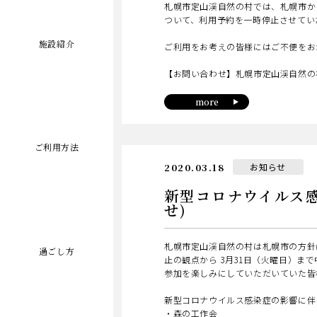
札幌市定山渓自然の村では、札幌市か
ついて、利用予約を一時停止させてい
施設紹介
ご利用をお考えの皆様にはご不便をお
【お問い合わせ】札幌市定山渓自然の
more
ご利用方法
日
カ
2020.03.18
お知らせ
テ
ゴ
新型コロナウイル
リ
ー
せ)
札幌市定山渓自然の村は札幌市の方針
過ごし方
止の観点から 3月31日（火曜日）ま
参加を楽しみにしていただいていた皆
新型コロナウイルス感染症の影響に伴い中
・森の工作会