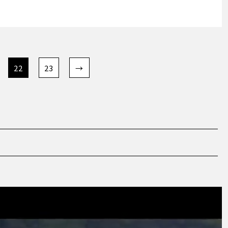
22
23
→