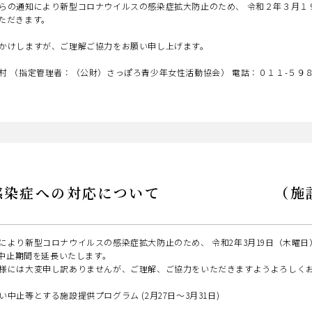
らの通知により新型コロナウイルスの感染症拡大防止のため、 令和２年３月１
ただきます。
かけしますが、ご理解ご協力をお願い申し上げます。
村 （指定管理者：（公財）さっぽろ青少年女性活動協会） 電話：０１１-５９８
ス感染症への対応について （施設提
により新型コロナウイルスの感染症拡大防止のため、 令和2年3月19日（木曜
で中止期間を延長いたします。
様には大変申し訳ありませんが、ご理解、ご協力をいただきますようよろしく
止等とする施設提供プログラム (2月27日～3月31日)