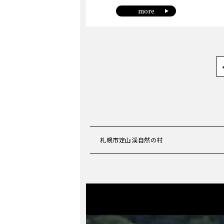
more
札幌市定山渓自然の村