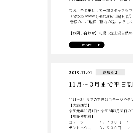
なお、予防策として一部スタッフもマ
（https://www.sj-naturevilla
皆様の、ご理解ご協力の程、よろしく
【お問い合わせ】札幌市定山渓自然の村（
more
日
カ
2019.11.01
お知らせ
テ
ゴ
11月～3月まで平日
リ
ー
11月～3月までの平日はコテージや
【実施期間】
令和元年11月1日～令和2年3月31
【施設使用料】
コテージ ４，７００円 → 
テントハウス ３，９００円 → 