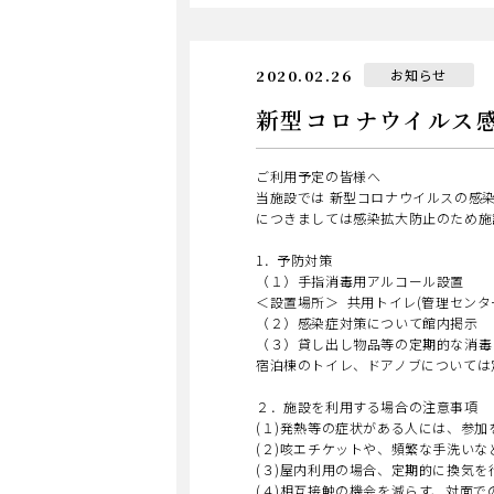
日
カ
2020.02.26
お知らせ
テ
ゴ
新型コロナウイルス
リ
ー
ご利用予定の皆様へ
当施設では 新型コロナウイルスの感
につきましては感染拡大防止のため施
1．予防対策
（１）手指消毒用アルコール設置
＜設置場所＞ 共用トイレ(管理センタ
（２）感染症対策について館内掲示
（３）貸し出し物品等の定期的な消毒
宿泊棟のトイレ、ドアノブについては
２．施設を利用する場合の注意事項
(１)発熱等の症状がある人には、参
(２)咳エチケットや、頻繁な手洗い
(３)屋内利用の場合、定期的に換気を
(４)相互接触の機会を減らす、対面