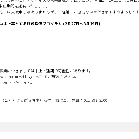
で中止期間を延長いたします。
様には大変申し訳ありませんが、ご理解、ご協力をいただきますようよろしく
中止等とする施設提供プログラム (2月27日～3月19日)
事業につきましては中止・延期の可能性があります。
sj-naturevillage.jp/）をご確認ください。
お願いいたします。
財）さっぽろ青少年女性活動協会） 電話：011-598-3100