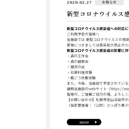
日
カ
2020.02.27
お知らせ
テ
ゴ
新型コロナウイル
リ
ー
新型コロナウイルス感染症への対応に
ご利用予定の皆様へ
当施設では 新型コロナウイルスの感
客様につきましては感染拡大防止のた
新型コロナウイルス感染症の影響に伴い
・森の工作会
・森の観察会
・銀河の会
・石窯料理体験
・飯ごう炊飯体験
また、今後、当施設で予定されている
随時当施設のwebサイト（https://www.
皆様の、ご理解ご協力の程、よろしく
【お問い合わせ】札幌市定山渓自然の
（指定管理者：（公財）さっぽろ青少年女性
more