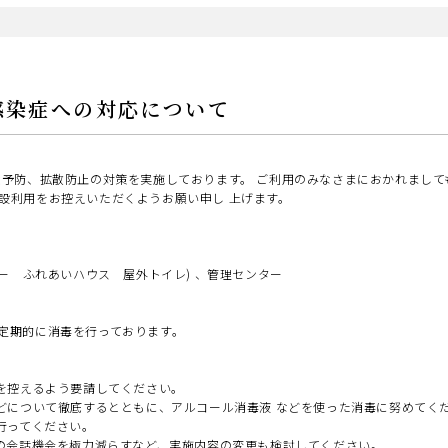
感染症への対応について
染予防、拡散防止の対策を実施しております。 ご利用のみなさまにおかれまして
設利用をお控えいただくようお願い申し 上げます。
ー ふれあいハウス 屋外トイレ) 、管理センター
定期的に消毒を行っております。
加を控えるよう要請してください。
などについて徹底するとともに、アルコール消毒液 などを使った消毒に努めてく
行ってください。
での会話機会を極力減らすなど、実施内容の変更も検討してください。